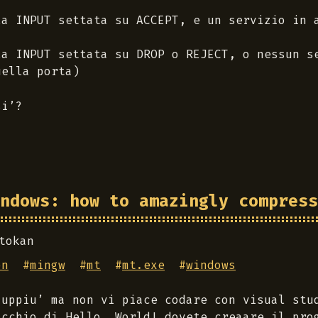
la INPUT settata su ACCEPT, e un servizio in 
la INPUT settata su DROP o REJECT, o nessun s
uella porta)
si’?
ndows: how to amazingly compress
tokan
on
#
mingw
#
mt
#
mt.exe
#
windows
iuppiu’ ma non vi piace codare con visual stu
acchio di Hello, World! dovete creaare il pro