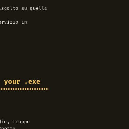
ascolto su quella
ervizio in
 your .exe
dio, troppo
geetto,