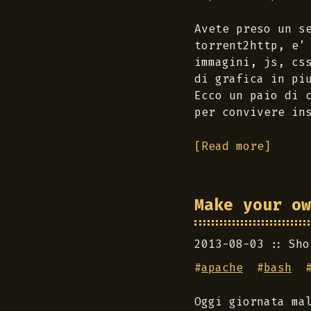
Avete preso un s
torrent2http, e’
immagini, js, cs
di grafica in pi
Ecco un paio di 
per convivere in
[Read more]
Make your ow
2013-08-03
Sho
#
apache
#
bash
Oggi giornata ma