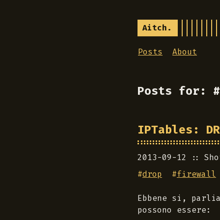
Aitch.
Posts
About
Posts for: #
IPTables: DR
2013-09-12
Sho
#
drop
#
firewall
Ebbene si, parli
possono essere: