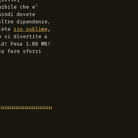
uibile che e’
uindi dovete
altre dipendenze.
ttete
zio sublime
,
e vi divertite a
ld! Pesa 1.08 MB!
za fare sforzi