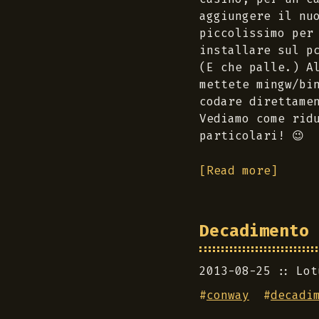
aggiungere il nu
piccolissimo per
installare sul p
(E che palle.) A
mettete mingw/bi
codare direttame
Vediamo come rid
particolari! 😉
[Read more]
Decadimento 
2013-08-25
Lot
#
conway
#
decadi