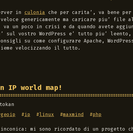
erver in
culonia
che per carita’, va bene per
 veloce genericamente ma caricare piu’ file a
s va un poco in crisi e da quando avete aggiu
u’ sul vostro WordPress e’ tutto piu’ leento,
consigli su come configurare Apache, WordPres
sieme velocizzando il tutto.
n IP world map!
tokan
#
geoip
#
ip
#
linux
#
maxmind
#
php
linconica: mi sono ricordato di un progetto c