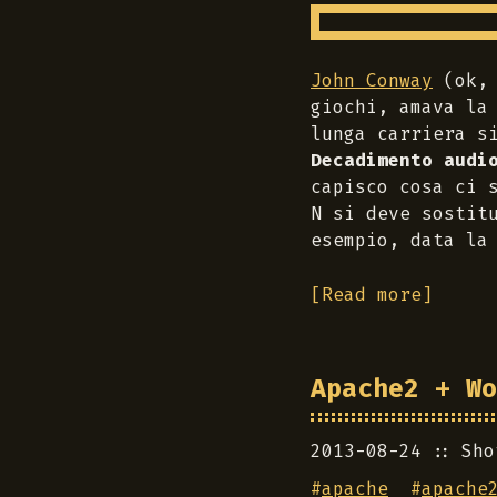
John Conway
(ok, 
giochi, amava la
lunga carriera s
Decadimento audi
capisco cosa ci 
N
si deve sostitu
esempio, data la
[Read more]
Apache2 + Wo
2013-08-24
Sho
#
apache
#
apache