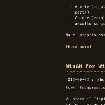
Aperte (rego
porta)
Chiuse (rego
ascolto su q
Ma e’ proprio co
[Read more]
MinGW for Wi
2013-09-03
Sho
#
c++
#
compressi
Vi piace il Cipp
casino, per un c