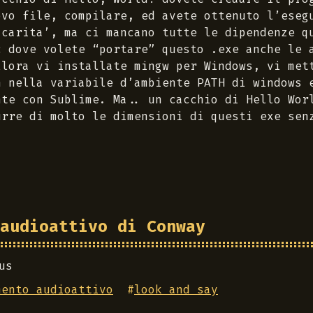
ovo file, compilare, ed avete ottenuto l’eseg
 carita’, ma ci mancano tutte le dipendenze q
c dove volete “portare” questo .exe anche le 
llora vi installate mingw per Windows, vi me
n nella variabile d’ambiente PATH di windows 
nte con Sublime. Ma.. un cacchio di Hello Wor
urre di molto le dimensioni di questi exe sen
audioattivo di Conway
us
mento audioattivo
#
look and say