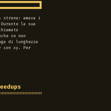
a strana: amava i
 Durante la sua
chiamato
nche se non
nga di lunghezza
y
con
xy
. Per
eedups