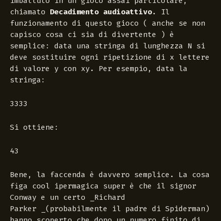
imbattuto in un gioco assai particolare,
chiamato
Decadimento audioattivo
. Il
funzionamento di questo gioco ( anche se non
capisco cosa ci sia di divertente ) è
semplice: data una stringa di lunghezza
N
si
deve sostituire ogni ripetizione di
x
lettere
di valore
y
con
xy
. Per esempio, data la
stringa:
3333
Si ottiene:
43
Bene, la faccenda è davvero semplice. La cosa
figa cool ipermagica super è che il signor
Conway
e un certo _Richard
Parker _(probabilmente il padre di Spiderman)
hanno scoperto che dopo un numero finito di