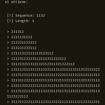
si ottiene:
[!] Sequence: 1132
[!] Length: 4

> 211312
> 1221131112
> 112221133112
> 213221232112
> 12111322111213122112
> 11123113223112111311222112
> 311213211322132112311321322112
> 1321121113122113221113122112132113121113222112
> 111312211231131122211322311311222112111312211311123113322112
> 3113112221121321132132211322132113213221123113112221133112132123222112
> 132113213221121113122113121113222113221113122113121113222112132113213221232112111312111213322112
> 1113122113121113222112311311222113111231133221132231131122211311123113322112111312211312111322111213122112311311123112
1123222112
> 3113112221131112311332211213211321322113311213212322211322132113213221133112132123222112311311222113111231132231121113
112221121321133112132112211213322112
> 1321132132211331121321232221121113122113121113222123211211131211121332211322111312211312111322212321121113121112133221
121321132132211331121321132213211231132132211211131221232112111312212221121123222112
> 1113122113121113222123211211131211121332211231131122211311123113321112131221123113111231121123222113223113112221131112
311332111213122112311311123112112322211211131221131211132221232112111312211322111312211213211312111322211231131122111213
1221123113112211322112211213322112
> 3113112221131112311332111213122112311311123112112322211213211321322113311213212312311211131122211213211331121321122112
133221132213211321322113311213212312311211131122211213211331121321122112133221123113112221131112311332111213122112311311
22211322311311222112111312211311123113322112132113212231121113112221121321132122211322212221121123222112
> 1321132132211331121321231231121113112221121321133112132112211213322112111312211312111322212321121113121112131112132112
311321322112111312212321121113122122211211232221132211131221131211132221232112111312111213111213211231132132211211131221
232112111312212221121123222112132113213221133112132123123112111311222112132113213221132213211321322112311311222113311213
21232221121113122113121122132112311321322112111312211312113221133211322112211213322112
> 1113122113121113222123211211131211121311121321123113213221121113122123211211131221222112112322211231131122211311123113
321112131221123113111231121113311211131221121321131211132221123113112211121312211231131122113221122112133221132231131122
211311123113321112131221123113111231121113311211131221121321131211132221123113112211121312211231131122113221122112133221
121113122113121113222123211211131211121311121321123113213221121113122113121113222113221113122113121113222112132113213221
232112111312111213322112311311222113111221221113122112132113121113222112311311222113111221132221231221132221222112112322
2112
> 3113112221131112311332111213122112311311123112111331121113122112132113121113222112311311221112131221123113112211322112
211213322112132113213221133112132123123112111311222112132113311213211231232112311311222112111312211311123113322112132113
212231121113112221121321132122211322212221121123222113221321132132211331121321231231121113112221121321133112132112312321
123113112221121113122113111231133221121321132122311211131122211213211321222113222122211211232221123113112221131112311332
111213122112311311123112111331121113122112132113121113222112311311222113111231133221132231131122211311123113322112111312
211312111322111213122112311311123112112322211213211321322113312211223113112221121113122113111231133221121321132132211331
22211332111213112221133211322112211213322112
> 1321132132211331121321231231121113112221121321133112132112312321123113112221121113122113111231133221121321132122311211
131122211213211321222113222122211211232221121113122113121113222123211211131211121311121321123113213221121113122123211211
131221121311121312211213211321322112311311222113311213212322211211131221131211221321123113213221121113122113121132211332
113221122112133221132211131221131211132221232112111312111213111213211231132132211211131221232112111312211213111213122112
132113213221123113112221133112132123222112111312211312112213211231132132211211131221131211322113321132211221121332211213
211321322113311213212312311211131122211213211331121321123123211231131122211211131221131112311332211213211321322113311213
212322211322132113213221133112132123222112311311222113111231132231121113112221121321133112132112211213322112111312211312
111322212311222122132113213221123113112221133112132123222112111312211312111322212311322123123112111321322123122113222122
21121123222112
> 1113122113121113222123211211131211121311121321123113213221121113122123211211131221121311121312211213211321322112311311
222113311213212322211211131221131211221321123113213221121113122113121132211332113221122112133221123113112221131112311332
111213122112311311123112111331121113122112132113121113222112311311221112131221123113112221121113311211131122211211131221
131211132221121321132132212321121113121112133221123113112221131112212211131221121321131211132221123113112221131112211322
212312211322212221121123222113223113112221131112311332111213122112311311123112111331121113122112132113121113222112311311
221112131221123113112221121113311211131122211211131221131211132221121321132132212321121113121112133221123113112221131112
212211131221121321131211132221123113112221131112211322212312211322212221121123222112111312211312111322212321121113121112
131112132112311321322112111312212321121113122112131112131221121321132132211231131122211331121321232221121113122113121113
222123211211131211121332211322111312211312111322212321121113121112133221121321132132211331121321132213211231132132211211
131221232112111312212221121123222112311311222113111231133211121321321122111312211312111322211213211321322123211211131211
121332211231131122211311123113321112132113221112131112132112311312111322111213112221133211322112211213322112
> 3113112221131112311332111213122112311311123112111331121113122112132113121113222112311311221112131221123113112221121113
311211131122211211131221131211132221121321132132212321121113121112133221123113112221131112212211131221121321131211132221
123113112221131112211322212312211322212221121123222112132113213221133112132123123112111311222112132113311213211231232112
311311222112111312211311123113322112132113212231121113112221121321132132211231232112311321322112311311222113111231133221
121113122113121113221112131221123113111231121123222112132113213221133122112231131122211211131221131112311332211213211321
322113312221133211121311222113321132211221121332211322132113213221133112132123123112111311222112132113311213211231232112
311311222112111312211311123113322112132113212231121113112221121321132132211231232112311321322112311311222113111231133221
121113122113121113221112131221123113111231121123222112132113213221133122112231131122211211131221131112311332211213211321
322113312221133211121311222113321132211221121332211231131122211311123113321112131221123113111231121113311211131221121321
131211132221123113112211121312211231131122211211133112111311222112111312211312111322211213211321322123211211131211121332
211231131122211311123113321112131221123113111231121123222113223113112221131112311332111213122112311311123112112322211211
131221131211132221232112111312211322111312211213211312111322211231131122111213122112311311221132211221121332211213211321
322113311213212312311211131211131221223113112221131112311332211211131221131211132211121312211231131112311211232221121321
1321322113311213212312311211131221132231121113311211131221121321131112311322311211132132212312211322212221121123222112
> 1321132132211331121321231231121113112221121321133112132112312321123113112221121113122113111231133221121321132122311211
131122211213211321322112312321123113213221123113112221131112311332211211131221131211132211121312211231131112311211232221
121321132132211331221122311311222112111312211311123113322112132113213221133122211332111213112221133211322112211213322112
111312211312111322212321121113121112131112132112311321322112111312212321121113122112131112131221121321132132211231131122
211331121321232221121113122113121122132112311321322112111312211312111322211213111213122112132113121113222112132113213221
133112132123222112311311222113111231132231121113112221121321133112132112211213322112111312211312111322212311222122132113
213221123113112221133112132123222112111312211312111322212311322123123112111321322123122113222122211211232221132211131221
131211132221232112111312111213111213211231132132211211131221232112111312211213111213122112132113213221123113112221133112
132123222112111312211312112213211231132132211211131221131211132221121311121312211213211312111322211213211321322113311213
212322211231131122211311123113223112111311222112132113311213211221121332211211131221131211132221231122212213211321322112
311311222113311213212322211211131221131211132221231132212312311211132132212312211322212221121123222112132113213221133112
132123123112111311222112132113311213211231232112311311222112111312211311123113322112132113212231121113112221121321132132
211231232112311321322112311311222113111231133221121113122113121113221112131221123113111231121123222112132113213221133112
132123123112111311222112132113311213211221121332211322132113213221133112132123123112111311222112132113311213211221121332
211231131122211311123113321112131221123113112221132231131122211211131221131112311332211213211321223112111311222112132113
212221132221222112112322211211131221131211132221232112111312111213111213211231131112311311221122132113213221133112132123
222112311311222113111231132231121113112221121321133112132112211213322112111312211312111322212321121113121112131112132112
31131122211322132112312321123113112221121113122113311213211322132112311312111322111213112221133211322112211213322112
> 1113122113121113222123211211131211121311121321123113213221121113122123211211131221121311121312211213211321322112311311
222113311213212322211211131221131211221321123113213221121113122113121113222112131112131221121321131211132221121321132132
211331121321232221123113112221131112311322311211131122211213211331121321122112133221121113122113121113222123112221221321
132132211231131122211331121321232221121113122113121113222123113