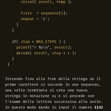
strcat
(
result
,
temp
);
first
=
sequence
[
i
];
repeat
=
'1'
;
}
}
if
(
step
<
MAX_STEPS
)
{
printf
(
"> %s
\n
"
,
result
);
decode
(
result
,
step
+
1
);
}
}
Iterando fino alla fine della stringa se il
primo carattere si succede in una sequenza,
una volta terminata si crea una nuova
stringa in notazione
xy
e si procede con
l’esame della lettera successiva alla serie.
In questo modo dando in input il numero
1132