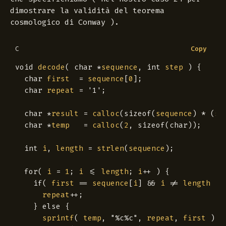
dimostrare la validità del teorema
cosmologico di Conway ).
Copy
C
void
decode
(
char
*
sequence
,
int
step
)
{
char
first
=
sequence
[
0
];
char
repeat
=
'1'
;
char
*
result
=
calloc
(
sizeof
(
sequence
)
*
(
st
char
*
temp
=
calloc
(
2
,
sizeof
(
char
));
int
i
,
length
=
strlen
(
sequence
);
for
(
i
=
1
;
i
<=
length
;
i
++
)
{
if
(
first
==
sequence
[
i
]
&&
i
!=
length
)
repeat
++
;
}
else
{
sprintf
(
temp
,
"%c%c"
,
repeat
,
first
);