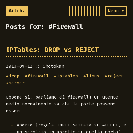
Aitch.
Menu ▾
Posts for: #Firewall
IPTables: DROP vs REJECT
2013-09-12
Shotokan
#
drop
#
firewall
#
iptables
#
linux
#
reject
#
server
Ebbene si, parliamo di firewall! Un utente
medio normalmente sa che le porte possono
essere:
Aperte (regola INPUT settata su ACCEPT, e
un servizio in ascolto su quella porta)