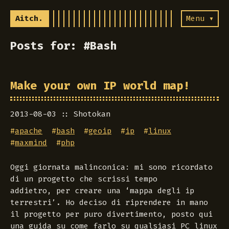
Aitch.
Menu ▾
Posts for: #Bash
Make your own IP world map!
2013-08-03
Shotokan
#
apache
#
bash
#
geoip
#
ip
#
linux
#
maxmind
#
php
Oggi giornata malinconica: mi sono ricordato
di un progetto che scrissi tempo
addietro, per creare una ‘mappa degli ip
terrestri’. Ho deciso di riprendere in mano
il progetto per puro divertimento, posto qui
una guida su come farlo su qualsiasi PC linux