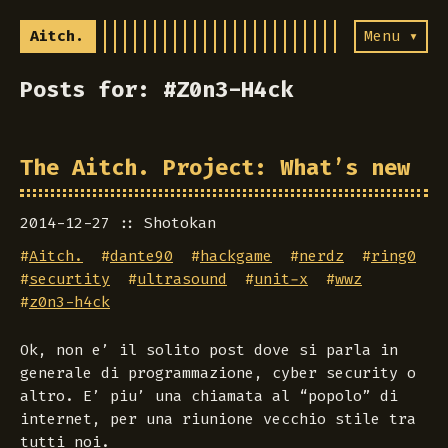
Aitch.
Menu ▾
Posts for: #Z0n3-H4ck
The Aitch. Project: What’s new
2014-12-27
Shotokan
#
Aitch.
#
dante90
#
hackgame
#
nerdz
#
ring0
#
securtity
#
ultrasound
#
unit-x
#
wwz
#
z0n3-h4ck
Ok, non e’ il solito post dove si parla in
generale di programmazione, cyber security o
altro. E’ piu’ una chiamata al “popolo” di
internet, per una riunione vecchio stile tra
tutti noi.