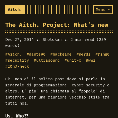
Aitch.
Menu ▾
The Aitch. Project: What’s new
Dec 27, 2014
Shotokan
2 min read (239
words)
#
Aitch.
#
dante90
#
hackgame
#
nerdz
#
ring0
#
securtity
#
ultrasound
#
unit-x
#
wwz
#
z0n3-h4ck
Ok, non e’ il solito post dove si parla in
generale di programmazione, cyber security o
altro. E’ piu’ una chiamata al “popolo” di
internet, per una riunione vecchio stile tra
tutti noi.
Us… Who??