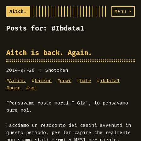
Aitch.
Menu ▾
Posts for: #Ibdata1
Aitch is back. Again.
2014-07-26
Shotokan
#
Aitch.
#
backup
#
down
#
hate
#
ibdata1
#
porn
#
sql
“Pensavamo foste morti.” Gia’, lo pensavamo
pure noi.
Facciamo un resoconto dei casini avvenuti in
questo periodo, per far capire che realmente
non siamo stati fermi 4 MESI per niente.